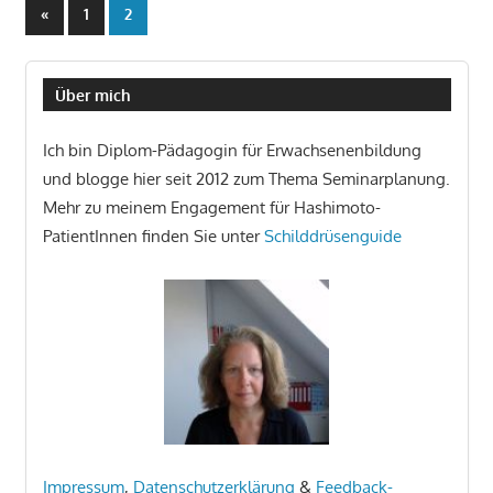
Seitennummerierung
Vorherige
«
1
2
Beiträge
der
Beiträge
Über mich
Ich bin Diplom-Pädagogin für Erwachsenenbildung
und blogge hier seit 2012 zum Thema Seminarplanung.
Mehr zu meinem Engagement für Hashimoto-
PatientInnen finden Sie unter
Schilddrüsenguide
Impressum
,
Datenschutzerklärung
&
Feedback-