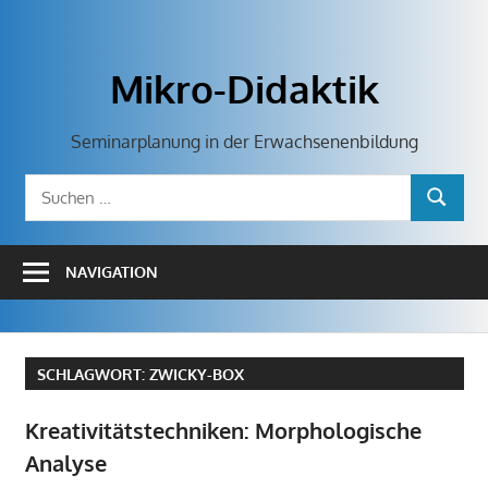
Zum
Inhalt
springen
Mikro-Didaktik
Seminarplanung in der Erwachsenenbildung
Suchen
SUCHEN
nach:
NAVIGATION
SCHLAGWORT:
ZWICKY-BOX
Kreativitätstechniken: Morphologische
Analyse