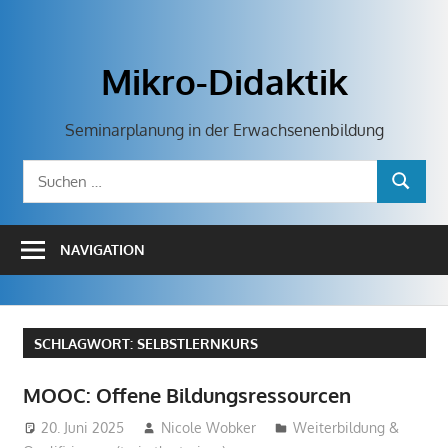
Zum
Inhalt
springen
Mikro-Didaktik
Seminarplanung in der Erwachsenenbildung
Suchen
SUCHEN
nach:
NAVIGATION
SCHLAGWORT:
SELBSTLERNKURS
MOOC: Offene Bildungsressourcen
20. Juni 2025
Nicole Wobker
Weiterbildung &