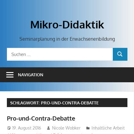
Zum
Inhalt
springen
Mikro-Didaktik
Seminarplanung in der Erwachsenenbildung
Suchen
SUCHEN
nach:
NAVIGATION
SCHLAGWORT:
PRO-UND-CONTRA-DEBATTE
Pro-und-Contra-Debatte
19. August 2016
Nicole Wobker
Inhaltliche Arbeit