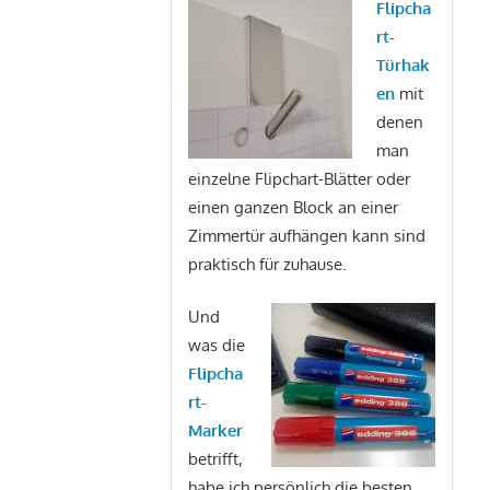
Flipcha
rt-
Türhak
en
mit
denen
man
einzelne Flipchart-Blätter oder
einen ganzen Block an einer
Zimmertür aufhängen kann sind
praktisch für zuhause.
Und
was die
Flipcha
rt-
Marker
betrifft,
habe ich persönlich die besten