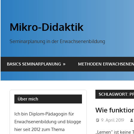
Zum
Inhalt
springen
Mikro-Didaktik
Seminarplanung in der Erwachsenenbildung
BASICS SEMINARPLANUNG
METHODEN ERWACHSENEN
SCHLAGWORT:
P
Über mich
Wie funktion
Ich bin Diplom-Pädagogin für
9. April 2019
Erwachsenenbildung und blogge
hier seit 2012 zum Thema
„Lernen“ ist keine 