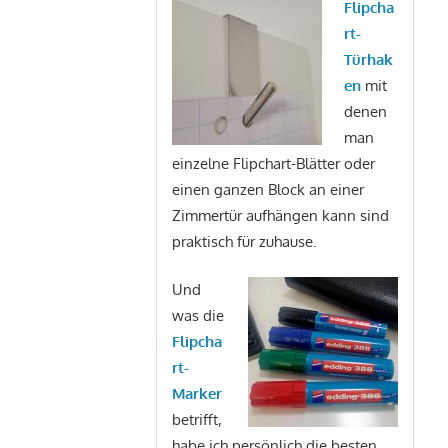
Flipcha
rt-
Türhak
en
mit
denen
man
einzelne Flipchart-Blätter oder
einen ganzen Block an einer
Zimmertür aufhängen kann sind
praktisch für zuhause.
Und
was die
Flipcha
rt-
Marker
betrifft,
habe ich persönlich die besten