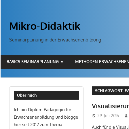
Zum
Inhalt
springen
Mikro-Didaktik
Seminarplanung in der Erwachsenenbildung
BASICS SEMINARPLANUNG
METHODEN ERWACHSENEN
SCHLAGWORT:
F
Über mich
Visualisieru
Ich bin Diplom-Pädagogin für
29. Juli 2016
Erwachsenenbildung und blogge
hier seit 2012 zum Thema
Auch für die Visual